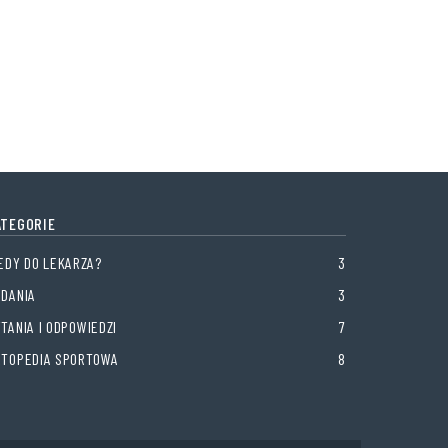
ATEGORIE
EDY DO LEKARZA?
3
ADANIA
3
TANIA I ODPOWIEDZI
7
RTOPEDIA SPORTOWA
8