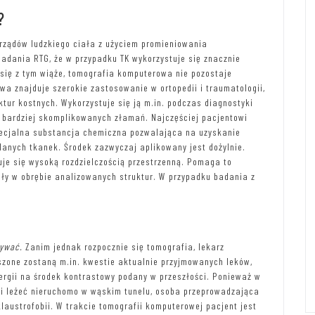
?
arządów ludzkiego ciała z użyciem promieniowania
badania RTG, że w przypadku TK wykorzystuje się znacznie
się z tym wiąże, tomografia komputerowa nie pozostaje
wa znajduje szerokie zastosowanie w ortopedii i traumatologii,
ur kostnych. Wykorzystuje się ją m.in. podczas diagnostyki
bardziej skomplikowanych złamań. Najczęściej pacjentowi
ecjalna substancja chemiczna pozwalająca na uzyskanie
danych tkanek. Środek zazwyczaj aplikowany jest dożylnie.
uje się wysoką rozdzielczością przestrzenną. Pomaga to
y w obrębie analizowanych struktur. W przypadku badania z
wywać.
Zanim jednak rozpocznie się tomografia, lekarz
zone zostaną m.in. kwestie aktualnie przyjmowanych leków,
ergii na środek kontrastowy podany w przeszłości. Ponieważ w
si leżeć nieruchomo w wąskim tunelu, osoba przeprowadzająca
klaustrofobii. W trakcie tomografii komputerowej pacjent jest