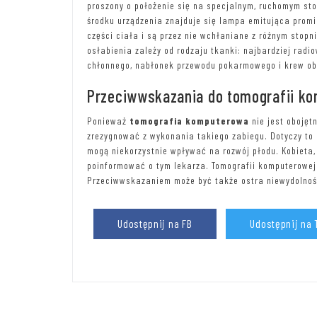
proszony o położenie się na specjalnym, ruchomym sto
środku urządzenia znajduje się lampa emitująca prom
części ciała i są przez nie wchłaniane z różnym stopn
osłabienia zależy od rodzaju tkanki: najbardziej radio
chłonnego, nabłonek przewodu pokarmowego i krew obw
Przeciwwskazania do tomografii k
Ponieważ
tomografia komputerowa
nie jest obojęt
zrezygnować z wykonania takiego zabiegu. Dotyczy to 
mogą niekorzystnie wpływać na rozwój płodu. Kobieta,
poinformować o tym lekarza. Tomografii komputerowej 
Przeciwwskazaniem może być także ostra niewydolnoś
Udostępnij na FB
Udostępnij na 