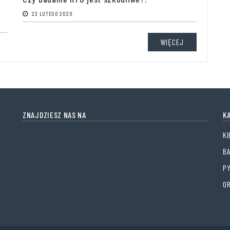
23 LUTEGO 2020
WIĘCEJ
ZNAJDZIESZ NAS NA
K
KI
B
PY
O