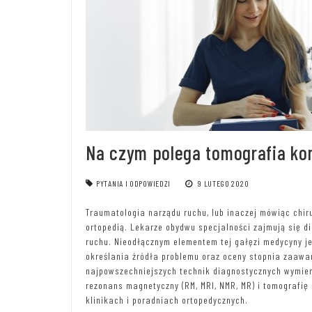
Na czym polega tomografia k
PYTANIA I ODPOWIEDZI
9 LUTEGO 2020
Traumatologia narządu ruchu, lub inaczej mówiąc chir
ortopedią. Lekarze obydwu specjalności zajmują się 
ruchu. Nieodłącznym elementem tej gałęzi medycyny je
określania źródła problemu oraz oceny stopnia zaaw
najpowszechniejszych technik diagnostycznych wymieni
rezonans magnetyczny (RM, MRI, NMR, MR) i tomografi
klinikach i poradniach ortopedycznych.