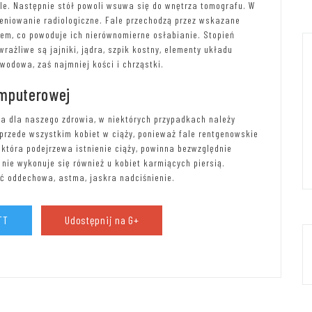
le. Następnie stół powoli wsuwa się do wnętrza tomografu. W
ieniowanie radiologiczne. Fale przechodzą przez wskazane
iem, co powoduje ich nierównomierne osłabianie. Stopień
wrażliwe są jajniki, jądra, szpik kostny, elementy układu
odowa, zaś najmniej kości i chrząstki.
omputerowej
na dla naszego zdrowia, w niektórych przypadkach należy
przede wszystkim kobiet w ciąży, ponieważ fale rentgenowskie
 która podejrzewa istnienie ciąży, powinna bezwzględnie
nie wykonuje się również u kobiet karmiących piersią.
ć oddechowa, astma, jaskra nadciśnienie.
TT
Udostępnij na G+