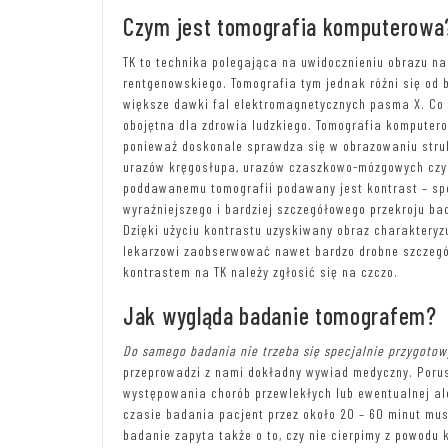
Czym jest tomografia komputerowa
TK to technika polegająca na uwidocznieniu obrazu n
rentgenowskiego. Tomografia tym jednak różni się od 
większe dawki fal elektromagnetycznych pasma X. Co 
obojętna dla zdrowia ludzkiego. Tomografia komputero
ponieważ doskonale sprawdza się w obrazowaniu strukt
urazów kręgosłupa, urazów czaszkowo-mózgowych czy 
poddawanemu tomografii podawany jest kontrast – sp
wyraźniejszego i bardziej szczegółowego przekroju ba
Dzięki użyciu kontrastu uzyskiwany obraz charakteryz
lekarzowi zaobserwować nawet bardzo drobne szczegół
kontrastem na TK należy zgłosić się na czczo.
Jak wygląda badanie tomografem?
Do samego badania nie trzeba się specjalnie przygoto
przeprowadzi z nami dokładny wywiad medyczny. Porus
występowania chorób przewlekłych lub ewentualnej al
czasie badania pacjent przez około 20 – 60 minut mu
badanie zapyta także o to, czy nie cierpimy z powodu 